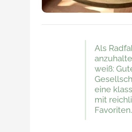
Als Radfa
anzuhalte
weiß: Gut
Gesellsch
eine klas
mit reichl
Favoriten.