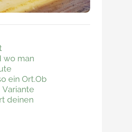
t
nd wo man
ute
so ein Ort.Ob
 Variante
ert deinen