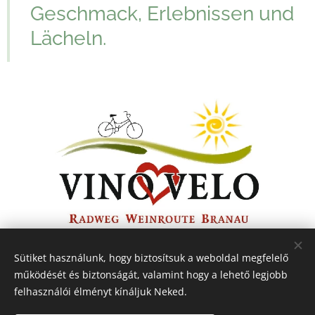
Geschmack, Erlebnissen und
Lächeln.
Sütiket használunk, hogy biztosítsuk a weboldal megfelelő
működését és biztonságát, valamint hogy a lehető legjobb
VinoVelo.hu
felhasználói élményt kínáljuk Neked.
GDPR