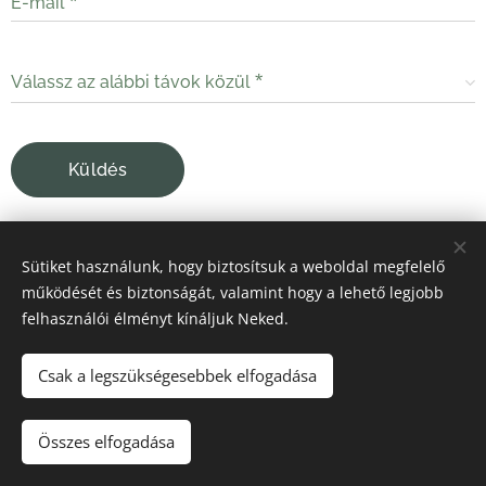
E-mail
Válassz az alábbi távok közül
Küldés
Sütiket használunk, hogy biztosítsuk a weboldal megfelelő
működését és biztonságát, valamint hogy a lehető legjobb
VinoVelo.hu
felhasználói élményt kínáljuk Neked.
GDPR
Cookies
Csak a legszükségesebbek elfogadása
Sprachen
Összes elfogadása
Magyar
Deutsch